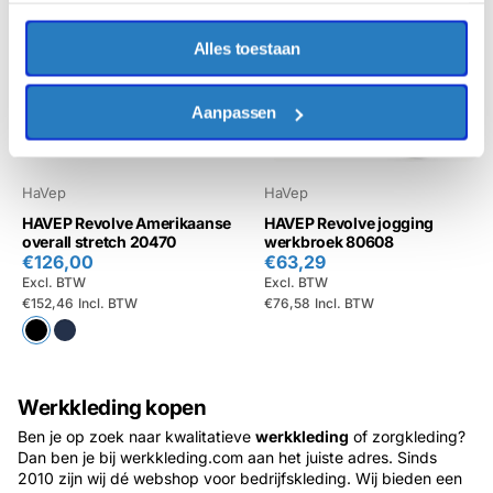
Alles toestaan
Aanpassen
HaVep
HaVep
HAVEP Revolve Amerikaanse
HAVEP Revolve jogging
overall stretch 20470
werkbroek 80608
€126,00
€63,29
Excl. BTW
Excl. BTW
€152,46
Incl. BTW
€76,58
Incl. BTW
Werkkleding kopen
Ben je op zoek naar kwalitatieve
werkkleding
of zorgkleding?
Dan ben je bij werkkleding.com aan het juiste adres. Sinds
2010 zijn wij dé webshop voor bedrijfskleding. Wij bieden een