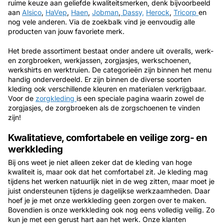
ruime keuze aan geliefde kwaliteitsmerken, denk bijvoorbeeld
aan
Alsico
,
HaVep
,
Haen
,
Jobman
,
Dassy,
Herock
,
Tricorp
en
nog vele anderen. Via de zoekbalk vind je eenvoudig alle
producten van jouw favoriete merk.
Het brede assortiment bestaat onder andere uit overalls, werk-
en zorgbroeken, werkjassen, zorgjasjes, werkschoenen,
werkshirts en werktruien. De categorieën zijn binnen het menu
handig onderverdeeld. Er zijn binnen de diverse soorten
kleding ook verschillende kleuren en materialen verkrijgbaar.
Voor de
zorgkleding
is een speciale pagina waarin zowel de
zorgjasjes, de zorgbroeken als de zorgschoenen te vinden
zijn!
Kwalitatieve, comfortabele en veilige zorg- en
werkkleding
Bij ons weet je niet alleen zeker dat de kleding van hoge
kwaliteit is, maar ook dat het comfortabel zit. Je kleding mag
tijdens het werken natuurlijk niet in de weg zitten, maar moet je
juist ondersteunen tijdens je dagelijkse werkzaamheden. Daar
hoef je je met onze werkkleding geen zorgen over te maken.
Bovendien is onze werkkleding ook nog eens volledig veilig. Zo
kun je met een gerust hart aan het werk. Onze klanten