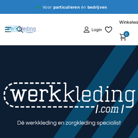
Voor
particulieren
én
bedrijven
Winkelw
Login
0