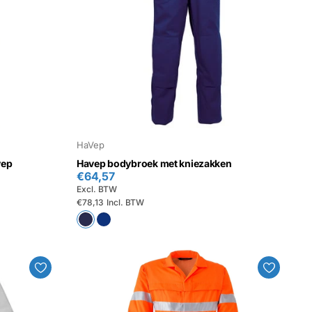
HaVep
vep
Havep bodybroek met kniezakken
€64,57
Excl. BTW
€78,13
Incl. BTW