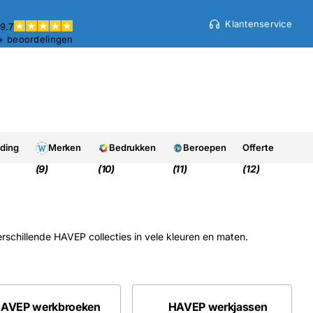
Klantenservice
9.7
+ beoordelingen
eding
Merken
Bedrukken
Beroepen
Offerte
(9)
(10)
(11)
(12)
verschillende HAVEP collecties in vele kleuren en maten.
AVEP werkbroeken
HAVEP werkjassen