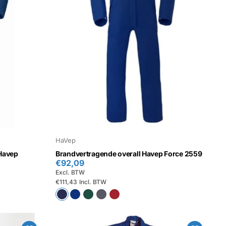
HaVep
 Havep
Brandvertragende overall Havep Force 2559
€92,09
Excl. BTW
€111,43
Incl. BTW