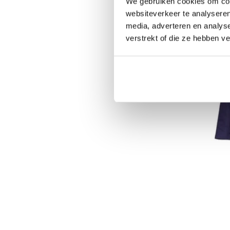
We gebruiken cookies om cont
Excl. BTW
websiteverkeer te analyseren
€185,00
Incl. B
media, adverteren en analys
verstrekt of die ze hebben v