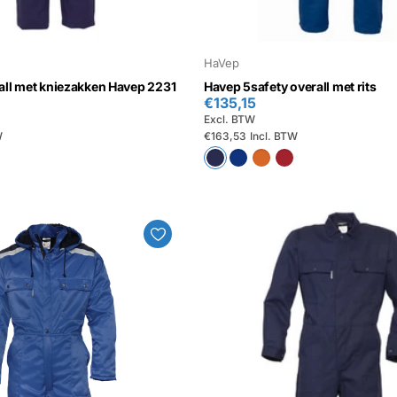
HaVep
all met kniezakken Havep 2231
Havep 5safety overall met rits
€135,15
Excl. BTW
W
€163,53
Incl. BTW