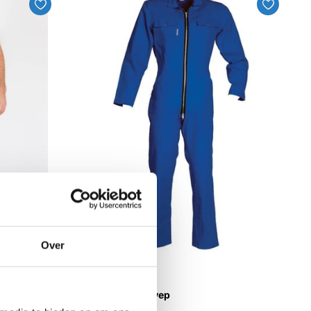
Over
HaVep
kinder overall Havep
€34,10