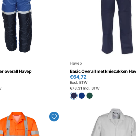
HaVep
r overall Havep
Basic Overall met kniezakken Ha
€64,72
Excl. BTW
W
€78,31
Incl. BTW