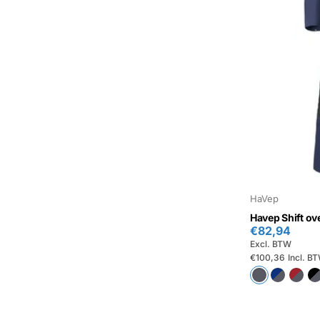
HaVep
Havep Shift ov
€82,94
Excl. BTW
€100,36
Incl. B