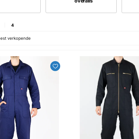
overalls
4
est verkopende