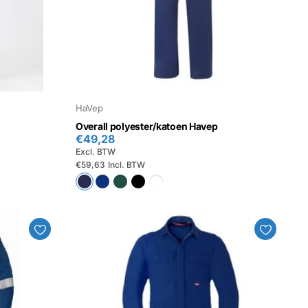
HaVep
Overall polyester/katoen Havep
€49,28
Excl. BTW
€59,63
Incl. BTW