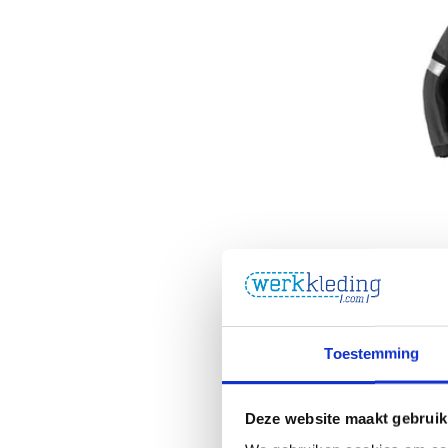
Toestemming
HaVep
Deze website maakt gebruik
Havep overall 
€152,89