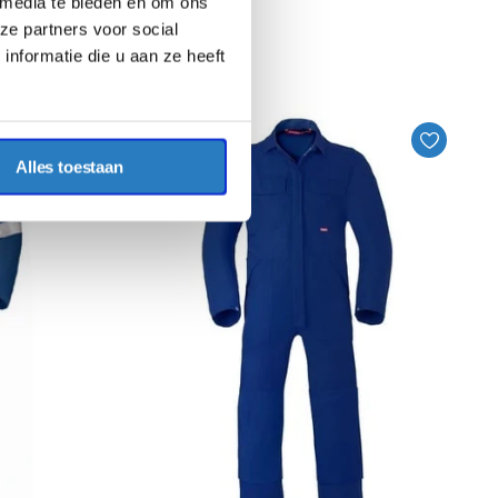
 media te bieden en om ons
Excl. BTW
ze partners voor social
€41,26
Incl. BTW
nformatie die u aan ze heeft
Alles toestaan