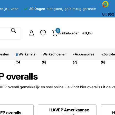
en jou voor
30 Dagen
niet goed, geld terug garantie
Uit 950
0
Winkelwagen
€0,00
vesten
Werkshirts
Werkschoenen
Accessoires
Zorgkl
(5)
(6)
(7)
(8)
 overalls
EP overall gemakkelijk en snel online! Je vindt hier overalls uit de 
HAVEP Amerikaanse
P overalls
H