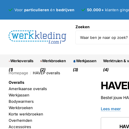
Voor
particulieren
én
bedrijven
50.000+
klanten ging
Zoeken
Werkoveralls
Werkbroeken
Werkjassen
Werktruien & 
(1)
(2)
(3)
(4)
Homepage
HAVEP overalls
HAVEP
Overalls
Amerikaanse overalls
Werkjassen
Bestel jouw HAV
Bodywarmers
Werkbroeken
Lees meer
Korte werkbroeken
Overhemden
HAVE
Accessoires