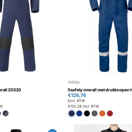
HaVep
erall 20320
5safety overall met drukknopen
€126,76
Excl. BTW
TW
€153,38
Incl. BTW