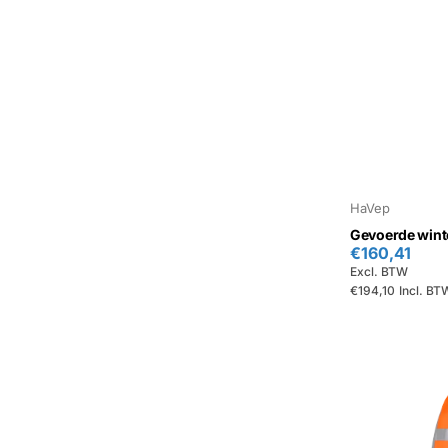
HaVep
Gevoerde winte
€160,41
Excl. BTW
€194,10
Incl. BT