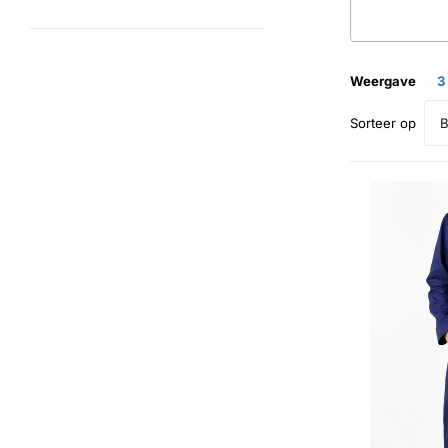
Weergave
3
B
Sorteer op