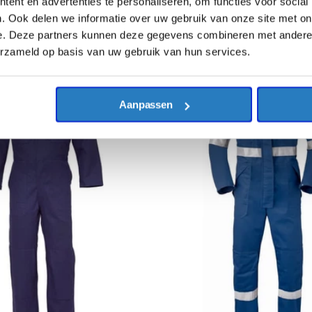
ent en advertenties te personaliseren, om functies voor social
Excl. BTW
. Ook delen we informatie over uw gebruik van onze site met on
TW
€150,94
Incl. BTW
e. Deze partners kunnen deze gegevens combineren met andere i
erzameld op basis van uw gebruik van hun services.
Aanpassen