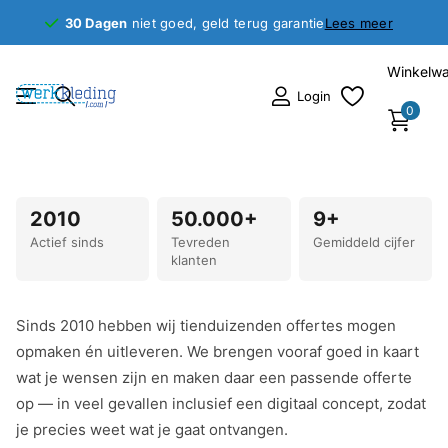
30 Dagen
30 Dagen
niet goed, geld terug garantie
Lees meer
Winkelw
Login
0
2010
50.000+
9+
Actief sinds
Tevreden
Gemiddeld cijfer
klanten
Sinds 2010 hebben wij tienduizenden offertes mogen
opmaken én uitleveren. We brengen vooraf goed in kaart
wat je wensen zijn en maken daar een passende offerte
op — in veel gevallen inclusief een digitaal concept, zodat
je precies weet wat je gaat ontvangen.