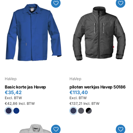
HaVep
HaVep
Basic korte jas Havep
piloten werkjas Havep 50186
€35,42
€113,40
Excl. BTW
Excl. BTW
€42,86
Incl. BTW
€137,21
Incl. BTW