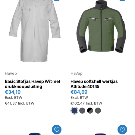
HaVep
HaVep
Basic Stofjas Havep Wit met
Havep softshell werkjas
drukknoopsluiting
Attitude 40145
€34,19
€84,69
Excl. BTW
Excl. BTW
€41,37
Incl. BTW
€102,47
Incl. BTW