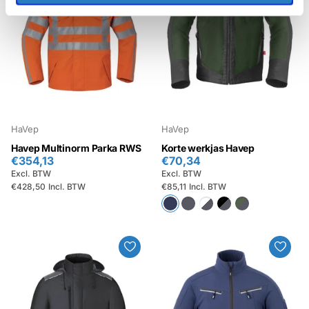
HaVep
HaVep
Havep Multinorm Parka RWS
Korte werkjas Havep
€354,13
€70,34
Excl. BTW
Excl. BTW
€428,50
Incl. BTW
€85,11
Incl. BTW