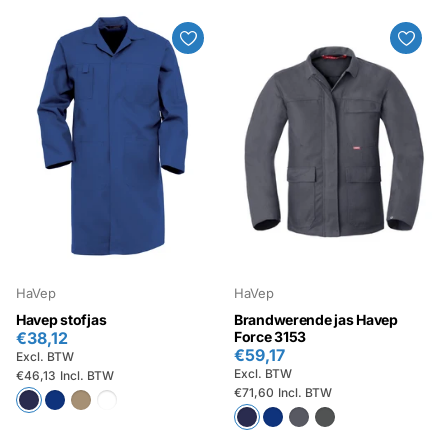
HaVep
HaVep
Havep stofjas
Brandwerende jas Havep
€38,12
Force 3153
€59,17
Excl. BTW
Excl. BTW
€46,13
Incl. BTW
€71,60
Incl. BTW