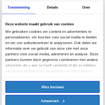
Toestemming
Details
Over
Deze website maakt gebruik van cookies
We gebruiken cookies om content en advertenties te
personaliseren, om functies voor social media te bieden
en om ons websiteverkeer te analyseren. Ook delen we
informatie over uw gebruik van onze site met onze
HaVep
HaVep
partners voor social media, adverteren en analyse. Deze
werkjas food Havep
5safety Parka Havep 40070
partners kunnen deze gegevens combineren met andere
€31,98
€197,36
Excl. BTW
Excl. BTW
informatie die u aan ze heeft verstrekt of die ze hebben
€38,70
Incl. BTW
€238,81
Incl. BTW
verzameld op basis van uw gebruik van hun services.
Alles toestaan
Aanpassen