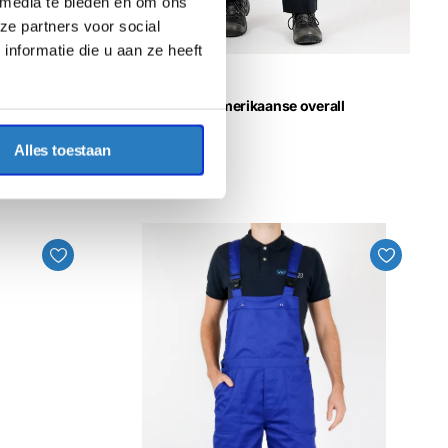
 media te bieden en om ons
ze partners voor social
nformatie die u aan ze heeft
DASSY
DASSY® Calais Amerikaanse overall
€50,90
Excl. BTW
Alles toestaan
€61,59
Incl. BTW