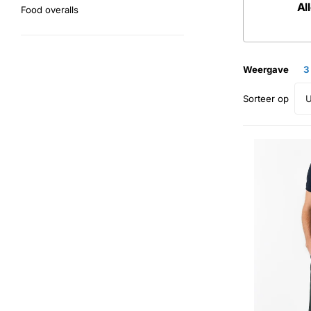
Al
Food overalls
Weergave
3
U
Sorteer op