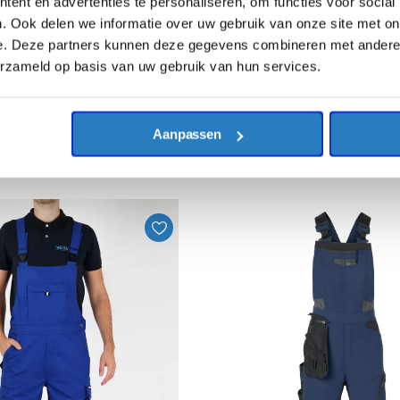
ent en advertenties te personaliseren, om functies voor social
. Ook delen we informatie over uw gebruik van onze site met on
e. Deze partners kunnen deze gegevens combineren met andere i
erzameld op basis van uw gebruik van hun services.
HaVep
anse overall 20195
Havep 2095 Amerikaanse overall
€41,48
Excl. BTW
Aanpassen
TW
€50,19
Incl. BTW