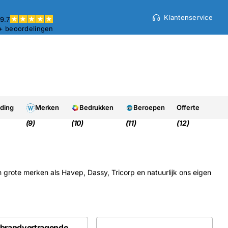
Klantenservice
9.7
+ beoordelingen
eding
Merken
Bedrukken
Beroepen
Offerte
(9)
(10)
(11)
(12)
 grote merken als Havep, Dassy, Tricorp en natuurlijk ons eigen
brandvertragende