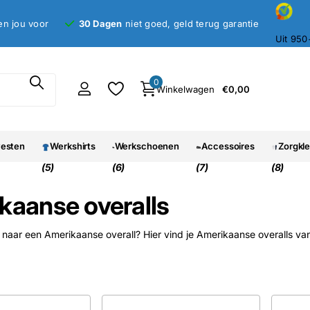
en jou voor
30 Dagen
niet goed, geld terug garantie
Uit 950
0
Winkelwagen
€0,00
vesten
Werkshirts
Werkschoenen
Accessoires
Zorgkl
(5)
(6)
(7)
(8)
kaanse overalls
 naar een Amerikaanse overall? Hier vind je Amerikaanse overalls van