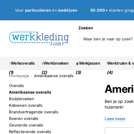
Voor
particulieren
én
bedrijven
50.000+
klanten ging
Zoeken
Werkoveralls
Werkbroeken
Werkjassen
Werktruien & 
(1)
(2)
(3)
(4)
Homepage
Amerikaanse overalls
Ameri
Overalls
Amerikaanse overalls
Bodybroeken
Ben je op zoek
Katoenen overalls
huismerk!
Brandvertragende overalls
Lees meer
Boeren overalls
Gevoerde overalls
Reflecterende overalls