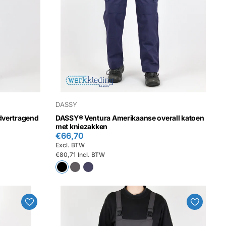
DASSY
dvertragend
DASSY® Ventura Amerikaanse overall katoen
met kniezakken
€66,70
Excl. BTW
€80,71
Incl. BTW