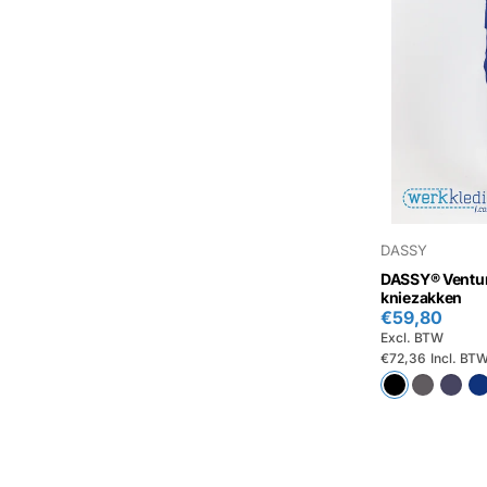
DASSY
DASSY® Ventur
kniezakken
€59,80
Excl. BTW
€72,36
Incl. BT