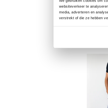
We gebruiken cookies om cont
websiteverkeer te analyseren
media, adverteren en analys
verstrekt of die ze hebben v
HaVep
Havep Amerika
€89,70
Excl. BTW
€108,54
Incl. B