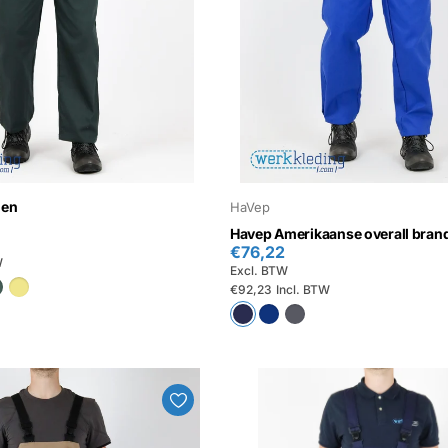
oen
HaVep
Havep Amerikaanse overall bran
€76,22
W
Excl. BTW
€92,23
Incl. BTW