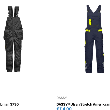
DASSY
Jobman 3730
DASSY® Ulsan Stretch Amerikaan
€114,00