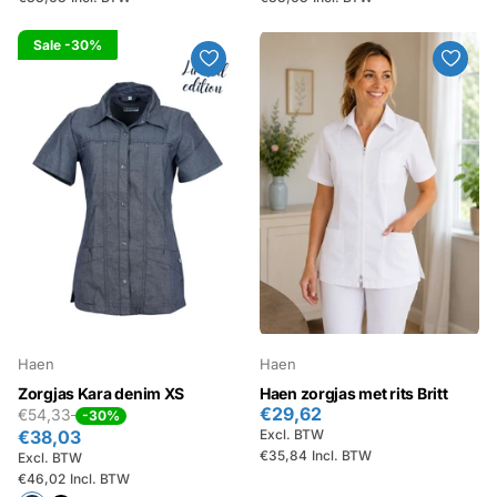
Sale
-30%
Haen
Haen
Zorgjas Kara denim XS
Haen zorgjas met rits Britt
€29,62
€54,33
-30%
€38,03
Excl. BTW
€35,84
Incl. BTW
Excl. BTW
€46,02
Incl. BTW