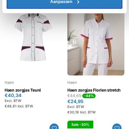
Aanpassen
Haen
Haen
Haen zorgjas Teuni
Haen zorgjas Florien stretch
€40,34
€44,65
-44%
Excl. BTW
€24,95
€48,81
Incl. BTW
Excl. BTW
€30,19
Incl. BTW
Sale
-30%