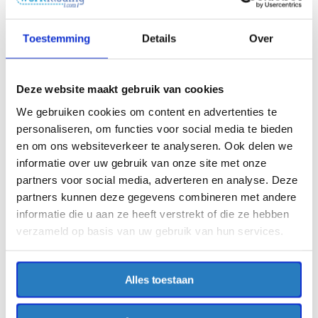
Toestemming
Details
Over
Deze website maakt gebruik van cookies
We gebruiken cookies om content en advertenties te
personaliseren, om functies voor social media te bieden
en om ons websiteverkeer te analyseren. Ook delen we
informatie over uw gebruik van onze site met onze
partners voor social media, adverteren en analyse. Deze
partners kunnen deze gegevens combineren met andere
informatie die u aan ze heeft verstrekt of die ze hebben
Haen
Haen
verzameld op basis van uw gebruik van hun services.
Haen zorgjas Bente
Haen zorgjas met rits Cora
petunia/lila
€40,34
€40,34
Excl. BTW
Excl. BTW
€48,81
Incl. BTW
Alles toestaan
€48,81
Incl. BTW
Sale
-44%