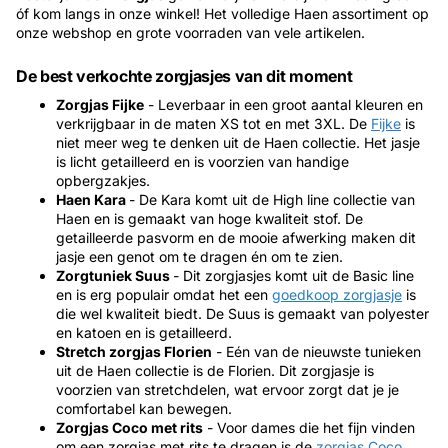
óf kom langs in onze winkel! Het volledige Haen assortiment op
onze webshop en grote voorraden van vele artikelen.
De best verkochte zorgjasjes van dit moment
Zorgjas Fijke
- Leverbaar in een groot aantal kleuren en
verkrijgbaar in de maten XS tot en met 3XL. De
Fijke
is
niet meer weg te denken uit de Haen collectie. Het jasje
is licht getailleerd en is voorzien van handige
opbergzakjes.
Haen Kara
- De Kara komt uit de High line collectie van
Haen en is gemaakt van hoge kwaliteit stof. De
getailleerde pasvorm en de mooie afwerking maken dit
jasje een genot om te dragen én om te zien.
Zorgtuniek Suus
- Dit zorgjasjes komt uit de Basic line
en is erg populair omdat het een
goedkoop zorgjasje
is
die wel kwaliteit biedt. De Suus is gemaakt van polyester
en katoen en is getailleerd.
Stretch zorgjas Florien
- Eén van de nieuwste tunieken
uit de Haen collectie is de Florien. Dit zorgjasje is
voorzien van stretchdelen, wat ervoor zorgt dat je je
comfortabel kan bewegen.
Zorgjas Coco met rits
- Voor dames die het fijn vinden
om een zorgjas met rits te dragen is de
zorgjas Coco