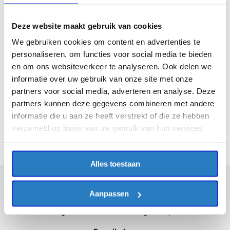
Deze website maakt gebruik van cookies
We gebruiken cookies om content en advertenties te
personaliseren, om functies voor social media te bieden
en om ons websiteverkeer te analyseren. Ook delen we
informatie over uw gebruik van onze site met onze
partners voor social media, adverteren en analyse. Deze
Haen
partners kunnen deze gegevens combineren met andere
Doktersjas Ramon Haen
€41,79
informatie die u aan ze heeft verstrekt of die ze hebben
Excl. BTW
verzameld op basis van uw gebruik van hun services.
€50,57
Incl. BTW
Alles toestaan
Aanpassen
Meld je aan voor onze nieuwsbrief
Ontvang de nieuwste aanbiedingen en promoties