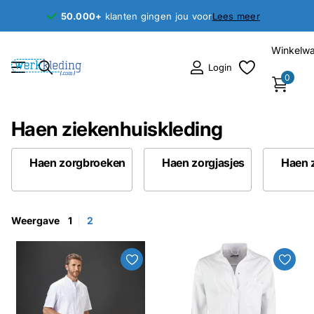
50.000+
50.000+
klanten gingen jou voor
Lees meer
Winkelw
Login
0
Haen ziekenhuiskleding
Haen zorgbroeken
Haen zorgjasjes
Haen 
Weergave
1
2