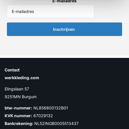
E-mailadres
Inschrijven
Contact
werkkleding.com
Elingslaan 57
9251MN Burgum
btw-nummer:
NL856800132B01
KVK nummer:
67029132
Bankrekening:
NL52INGB0005513437