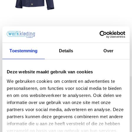
Tricorp
Tricorp Midi Parka Canvas
€128,81
Excl. BTW
Toestemming
Details
Over
€155,86
Incl. BTW
Deze website maakt gebruik van cookies
We gebruiken cookies om content en advertenties te
personaliseren, om functies voor social media te bieden
Meld je aan voor onze nieuwsbrief
en om ons websiteverkeer te analyseren. Ook delen we
informatie over uw gebruik van onze site met onze
Ontvang de nieuwste aanbiedingen en promoties
partners voor social media, adverteren en analyse. Deze
E-mailadres
partners kunnen deze gegevens combineren met andere
informatie die u aan ze heeft verstrekt of die ze hebben
verzameld op basis van uw gebruik van hun services.