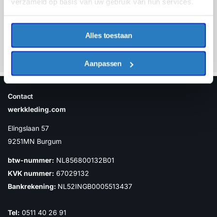
verzameld op basis van uw gebruik van hun services.
Inschrijven
Alles toestaan
Aanpassen
Contact
werkkleding.com
Elingslaan 57
9251MN Burgum
btw-nummer:
NL856800132B01
KVK nummer:
67029132
Bankrekening:
NL52INGB0005513437
Tel:
0511 40 26 91