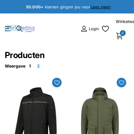
50.000+
50.000+
klanten gingen jou voor
Lees meer
Winkelw
Login
0
Producten
Weergave
1
2