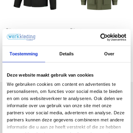
Tricorp
Tricorp
Tricorp Softshell Rewear
Winter Softshell Parka
Werkjas
Rewear
€88,15
€187,38
Toestemming
Details
Over
Excl. BTW
Excl. BTW
€106,66
Incl. BTW
€226,73
Incl. BTW
Deze website maakt gebruik van cookies
We gebruiken cookies om content en advertenties te
personaliseren, om functies voor social media te bieden
en om ons websiteverkeer te analyseren. Ook delen we
Meld je aan voor onze nieuwsbrief
informatie over uw gebruik van onze site met onze
Ontvang de nieuwste aanbiedingen en promoties
partners voor social media, adverteren en analyse. Deze
partners kunnen deze gegevens combineren met andere
E-mailadres
informatie die u aan ze heeft verstrekt of die ze hebben