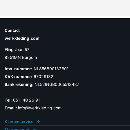
Contact
werkkleding.com
Elingslaan 57
9251MN Burgum
btw-nummer:
NL856800132B01
KVK nummer:
67029132
Bankrekening:
NL52INGB0005513437
Tel:
0511 40 26 91
Email:
info@werkkleding.com
Klantenservice
Mijn account