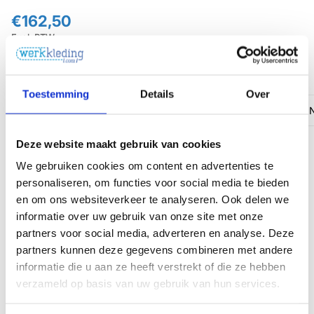
€162,50
Excl. BTW
€196,63
Incl. BTW
Maak je keuze
Toestemming
Details
Over
NL: 44 / BE: 38
NL: 46 / BE: 40
NL: 48 / BE: 42
N
Deze website maakt gebruik van cookies
We gebruiken cookies om content en advertenties te
personaliseren, om functies voor social media te bieden
en om ons websiteverkeer te analyseren. Ook delen we
In winkelwagen
informatie over uw gebruik van onze site met onze
partners voor social media, adverteren en analyse. Deze
partners kunnen deze gegevens combineren met andere
informatie die u aan ze heeft verstrekt of die ze hebben
verzameld op basis van uw gebruik van hun services.