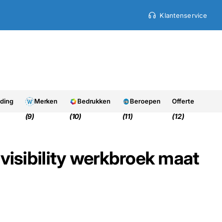
Klantenservice
9.7
9.7
Uit 950+ beoordelinge
eding
Merken
Bedrukken
Beroepen
Offerte
(9)
(10)
(11)
(12)
visibility werkbroek maat