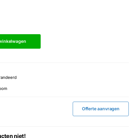
 winkelwagen
randeerd
room
Offerte aanvragen
cten niet!