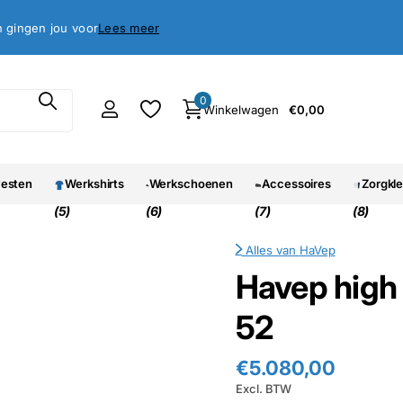
antie
oed, geld terug garantie
Lees meer
0
Winkelwagen
€0,00
vesten
Werkshirts
Werkschoenen
Accessoires
Zorgkl
(5)
(6)
(7)
(8)
Alles van
HaVep
Havep high 
52
€5.080,00
Excl. BTW