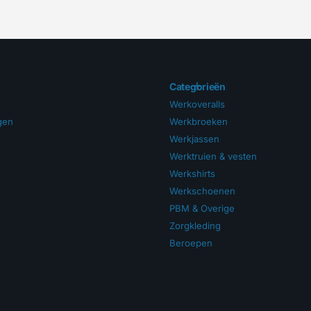
Categorieën
Werkoveralls
ngen
Werkbroeken
Werkjassen
Werktruien & vesten
Werkshirts
Werkschoenen
PBM & Overige
Zorgkleding
Beroepen