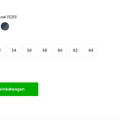
oal (520)
2
54
56
58
60
62
64
 winkelwagen