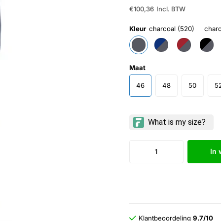
€100,36
Incl. BTW
Kleur
charcoal (520)
charc
Maat
46
48
50
5
In
Klantbeoordeling
9.7/10