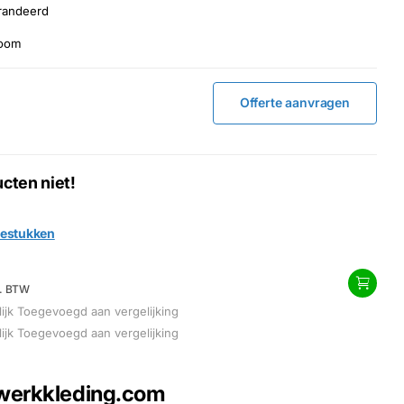
randeerd
room
Offerte aanvragen
cten niet!
iestukken
l. BTW
ijk
Toegevoegd aan vergelijking
ijk
Toegevoegd aan vergelijking
 werkkleding.com