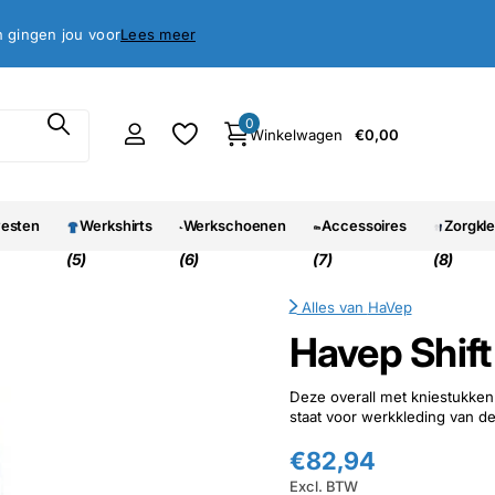
antie
oed, geld terug garantie
Lees meer
0
Winkelwagen
€0,00
vesten
Werkshirts
Werkschoenen
Accessoires
Zorgkl
(5)
(6)
(7)
(8)
Alles van
HaVep
Havep Shift
Deze overall met kniestukken 
staat voor werkkleding van de
€82,94
Excl. BTW