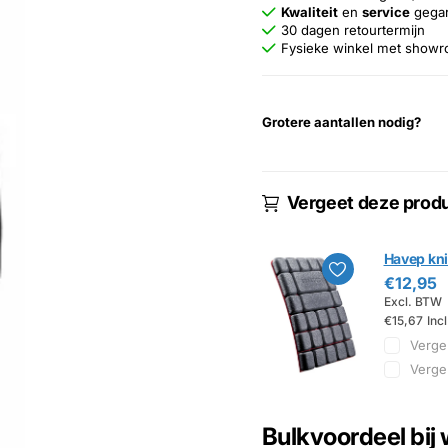
Kwaliteit
en
service
gega
30 dagen retourtermijn
Fysieke winkel met show
Grotere aantallen nodig?
Vergeet deze produ
Havep kn
€12,95
Excl. BTW
€15,67
Inc
Vergel
Vergel
Bulkvoordeel bij