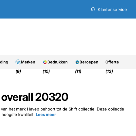
Klantenservice
9.7
9.7
Uit 950+ beoordelinge
eding
Merken
Bedrukken
Beroepen
Offerte
(9)
(10)
(11)
(12)
 overall 20320
van het merk Havep behoort tot de Shift collectie. Deze collectie
 hoogste kwaliteit!
Lees meer