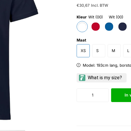
€30,67
Incl. BTW
Kleur
Wit (00)
Wit (00)
Maat
XS
S
M
L
Model: 193cm lang, borst
In