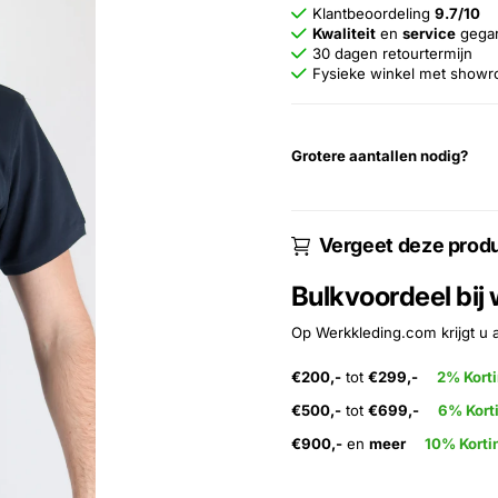
Klantbeoordeling
9.7/10
Kwaliteit
en
service
gega
30 dagen retourtermijn
Fysieke winkel met show
Grotere aantallen nodig?
Vergeet deze produ
Bulkvoordeel bij
Op Werkkleding.com krijgt u 
€200,-
tot
€299,-
2% Kort
€500,-
tot
€699,-
6% Kort
€900,-
en
meer
10% Korti