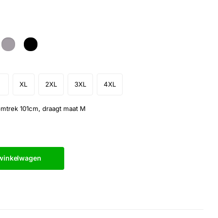
XL
2XL
3XL
4XL
omtrek 101cm, draagt maat M
 winkelwagen