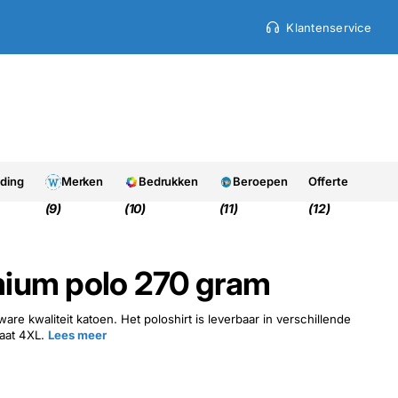
Klantenservice
9.7
9.7
Uit 950+ beoordelinge
eding
Merken
Bedrukken
Beroepen
Offerte
(9)
(10)
(11)
(12)
ium polo 270 gram
ware kwaliteit katoen. Het poloshirt is leverbaar in verschillende
aat 4XL.
Lees meer