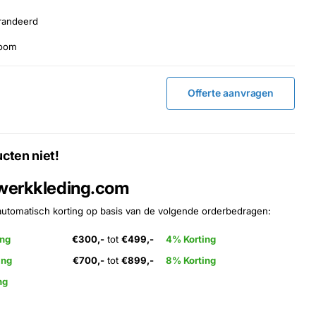
randeerd
room
Offerte aanvragen
cten niet!
 werkkleding.com
automatisch korting op basis van de volgende orderbedragen:
ing
€300,-
tot
€499,-
4% Korting
ing
€700,-
tot
€899,-
8% Korting
ng