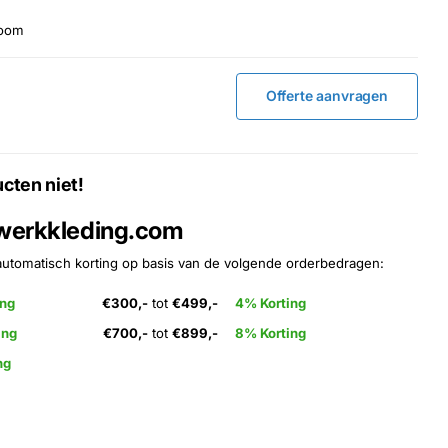
room
Offerte aanvragen
cten niet!
 werkkleding.com
automatisch korting op basis van de volgende orderbedragen:
ing
€300,-
tot
€499,-
4% Korting
ing
€700,-
tot
€899,-
8% Korting
ng