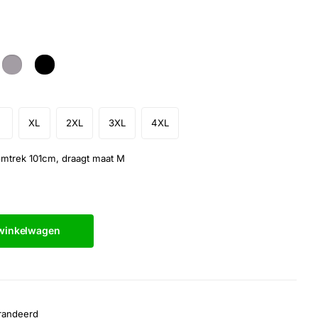
XL
2XL
3XL
4XL
omtrek 101cm, draagt maat M
 winkelwagen
randeerd