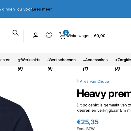
antie
oed, geld terug garantie
Lees meer
0
Winkelwagen
€0,00
vesten
Werkshirts
Werkschoenen
Accessoires
Zorgkl
(5)
(6)
(7)
(8)
Alles van
Clique
Heavy prem
Dit poloshirt is gemaakt van z
kleuren en verkrijgbaar t/m m
€25,35
Excl. BTW