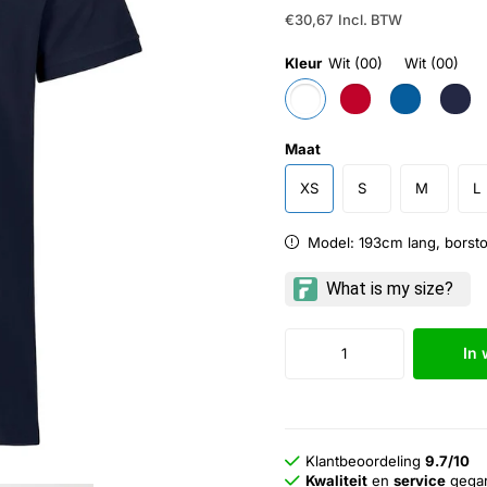
€30,67
Incl. BTW
Kleur
Wit (00)
Wit (00)
Maat
XS
S
M
L
Model: 193cm lang, borst
In
Klantbeoordeling
9.7/10
Kwaliteit
en
service
gega