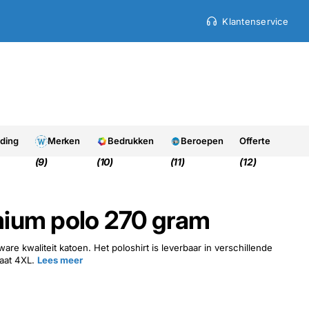
Klantenservice
9.7
9.7
Uit 950+ beoordelinge
eding
Merken
Bedrukken
Beroepen
Offerte
(9)
(10)
(11)
(12)
ium polo 270 gram
ware kwaliteit katoen. Het poloshirt is leverbaar in verschillende
aat 4XL.
Lees meer