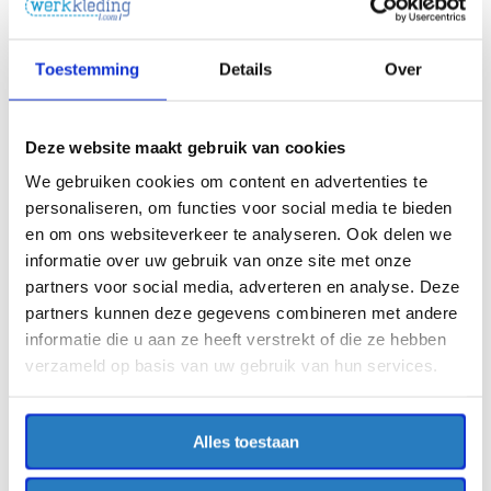
Toestemming
Details
Over
Vergeet deze producten niet!
Deze website maakt gebruik van cookies
Havep riem
€11,05
We gebruiken cookies om content en advertenties te
Excl. BTW
personaliseren, om functies voor social media te bieden
€13,37
Incl. BTW
en om ons websiteverkeer te analyseren. Ook delen we
Vergelijk
Toegevoegd aan
informatie over uw gebruik van onze site met onze
vergelijking
partners voor social media, adverteren en analyse. Deze
partners kunnen deze gegevens combineren met andere
Bulkvoordeel bij werkkleding.com
informatie die u aan ze heeft verstrekt of die ze hebben
verzameld op basis van uw gebruik van hun services.
Op Werkkleding.com krijgt u automatisch korting op basis van
de volgende orderbedragen:
€200,-
tot
€299,-
2% Korting
Alles toestaan
€300,-
tot
€499,-
4% Korting