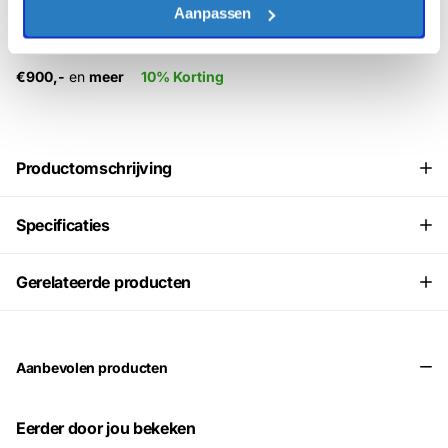
€500,-
tot
€699,-
6% Korting
Aanpassen
€700,-
tot
€899,-
8% Korting
€900,-
en
meer
10% Korting
Productomschrijving
Specificaties
Gerelateerde producten
Aanbevolen producten
Eerder door jou bekeken