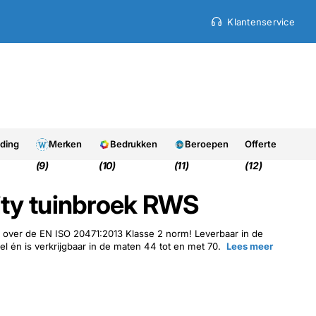
Klantenservice
9.7
9.7
Uit 950+ beoordelinge
eding
Merken
Bedrukken
Beroepen
Offerte
(9)
(10)
(11)
(12)
lity tuinbroek RWS
over de EN ISO 20471:2013 Klasse 2 norm! Leverbaar in de
el én is verkrijgbaar in de maten 44 tot en met 70.
Lees meer