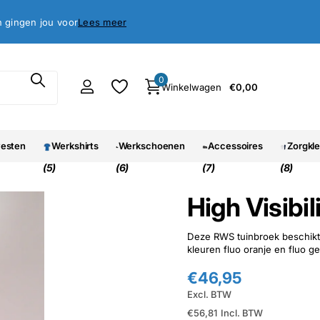
antie
oed, geld terug garantie
Lees meer
0
Winkelwagen
€0,00
vesten
Werkshirts
Werkschoenen
Accessoires
Zorgkl
(5)
(6)
(7)
(8)
High Visibi
Deze RWS tuinbroek beschikt 
kleuren fluo oranje en fluo ge
€46,95
Excl. BTW
€56,81
Incl. BTW