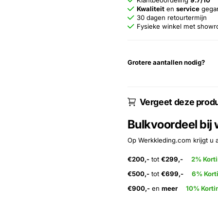
Klantbeoordeling
9.7/10
Kwaliteit
en
service
gega
30 dagen retourtermijn
Fysieke winkel met show
Grotere aantallen nodig?
Vergeet deze produ
Bulkvoordeel bij
Op Werkkleding.com krijgt u 
€200,-
tot
€299,-
2% Kort
€500,-
tot
€699,-
6% Kort
€900,-
en
meer
10% Korti