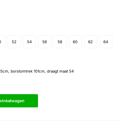
0
52
54
56
58
60
62
64
 85cm, borstomtrek 101cm, draagt maat 54
 winkelwagen