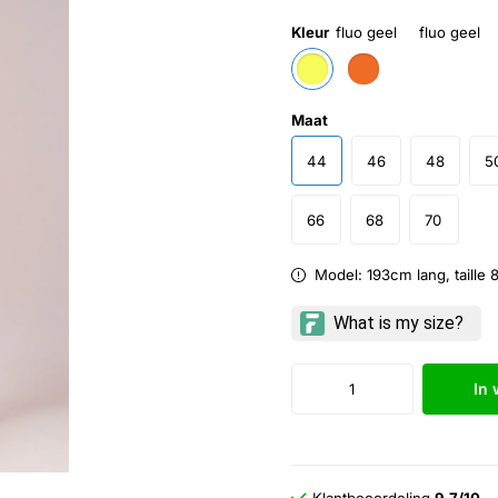
Kleur
fluo geel
fluo geel
Maat
44
46
48
5
66
68
70
Model: 193cm lang, taille
In