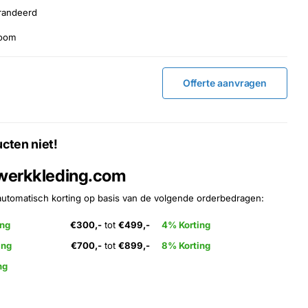
randeerd
room
Offerte aanvragen
cten niet!
 werkkleding.com
automatisch korting op basis van de volgende orderbedragen:
ing
€300,-
tot
€499,-
4% Korting
ing
€700,-
tot
€899,-
8% Korting
ng