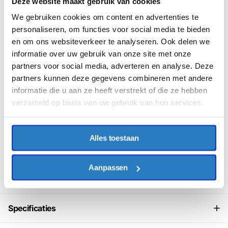
Vergeet deze producten niet!
Deze website maakt gebruik van cookies
Bulkvoordeel bij werkkleding.com
We gebruiken cookies om content en advertenties te
personaliseren, om functies voor social media te bieden
Op Werkkleding.com krijgt u automatisch korting op basis van
en om ons websiteverkeer te analyseren. Ook delen we
de volgende orderbedragen:
informatie over uw gebruik van onze site met onze
partners voor social media, adverteren en analyse. Deze
€200,-
tot
€299,-
2% Korting
partners kunnen deze gegevens combineren met andere
€300,-
tot
€499,-
4% Korting
informatie die u aan ze heeft verstrekt of die ze hebben
€500,-
tot
€699,-
6% Korting
verzameld op basis van uw gebruik van hun services.
€700,-
tot
€899,-
8% Korting
€900,-
en
meer
10% Korting
Alles toestaan
Aanpassen
Productomschrijving
Specificaties