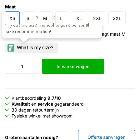
Maat
XS
S
M
L
XL
2XL
3XL
Model: 193cm lang, borstomtrek 101cm, draagt maat M
In winkelwagen
Klantbeoordeling
9.7/10
Kwaliteit
en
service
gegarandeerd
30 dagen retourtermijn
Fysieke winkel met showroom
Offerte aanvragen
Grotere aantallen nodig?