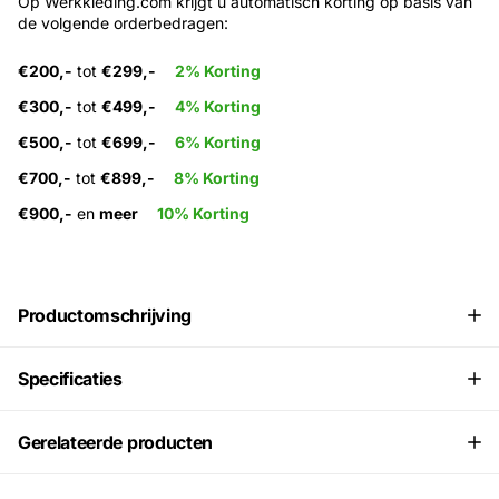
Op Werkkleding.com krijgt u automatisch korting op basis van
de volgende orderbedragen:
€200,-
tot
€299,-
2% Korting
€300,-
tot
€499,-
4% Korting
€500,-
tot
€699,-
6% Korting
€700,-
tot
€899,-
8% Korting
€900,-
en
meer
10% Korting
Productomschrijving
Specificaties
Gerelateerde producten