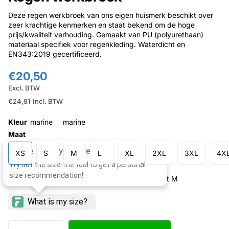
Deze regen werkbroek van ons eigen huismerk beschikt over
zeer krachtige kenmerken en staat bekend om de hoge
prijs/kwaliteit verhouding. Gemaakt van PU (polyurethaan)
materiaal specifiek voor regenkleding. Waterdicht en
EN343:2019 gecertificeerd.
€20,50
Excl. BTW
€24,81
Incl. BTW
Kleur
marine
marine
Maat
XS
S
M
L
XL
2XL
3XL
4X
Model: 193cm lang, taille 85cm, draagt maat M