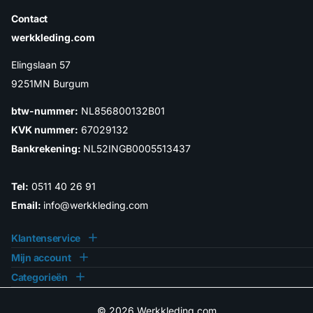
Contact
werkkleding.com
Elingslaan 57
9251MN Burgum
btw-nummer:
NL856800132B01
KVK nummer:
67029132
Bankrekening:
NL52INGB0005513437
Tel:
0511 40 26 91
Email:
info@werkkleding.com
Klantenservice
Mijn account
Categorieën
©
2026
Werkkleding.com