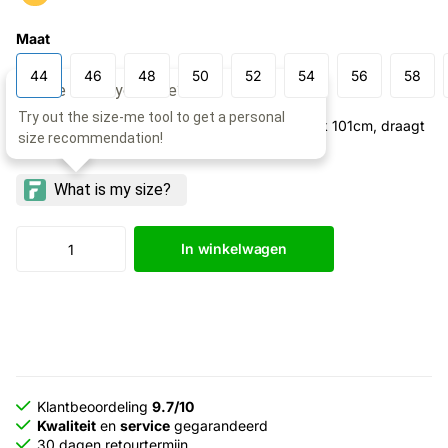
Maat
44
46
48
50
52
54
56
58
Model: 193cm lang, taille 85cm, borstomtrek 101cm, draagt
maat 50
In winkelwagen
Klantbeoordeling
9.7/10
Kwaliteit
en
service
gegarandeerd
30 dagen retourtermijn