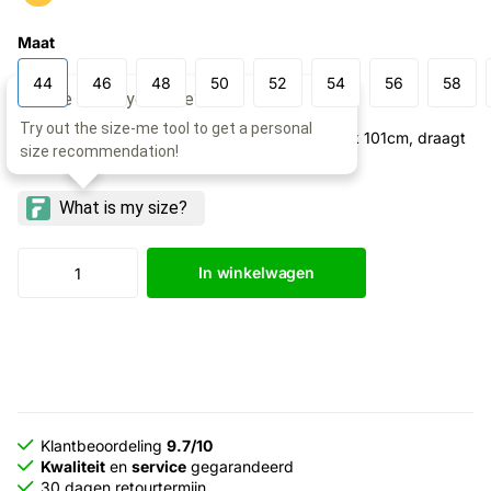
Maat
44
46
48
50
52
54
56
58
Model: 193cm lang, taille 85cm, borstomtrek 101cm, draagt
maat 50
In winkelwagen
Klantbeoordeling
9.7/10
Kwaliteit
en
service
gegarandeerd
30 dagen retourtermijn