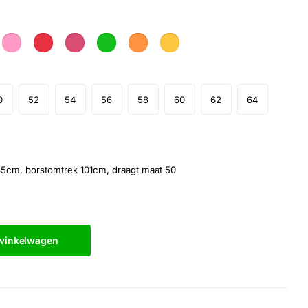
0
52
54
56
58
60
62
64
 85cm, borstomtrek 101cm, draagt maat 50
 winkelwagen