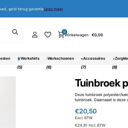
antie
oed, geld terug garantie
Lees meer
0
Winkelwagen
€0,00
vesten
Werkshirts
Werkschoenen
Accessoires
Zorgkl
(5)
(6)
(7)
(8)
Tuinbroek p
Deze tuinbroek polyester/kat
tuinbroek. Daarnaast is deze 
€20,50
Excl. BTW
€24,81
Incl. BTW