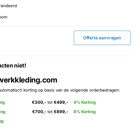
randeerd
room
Offerte aanvragen
cten niet!
 werkkleding.com
automatisch korting op basis van de volgende orderbedragen:
ing
€300,-
tot
€499,-
4% Korting
ing
€700,-
tot
€899,-
8% Korting
ng