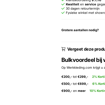
Klantbeoordeling
9.7/10
Kwaliteit
en
service
gega
30 dagen retourtermijn
Fysieke winkel met show
Grotere aantallen nodig?
Vergeet deze produ
Bulkvoordeel bij
Op Werkkleding.com krijgt u 
€200,-
tot
€299,-
2% Kort
€500,-
tot
€699,-
6% Kort
€900,-
en
meer
10% Korti