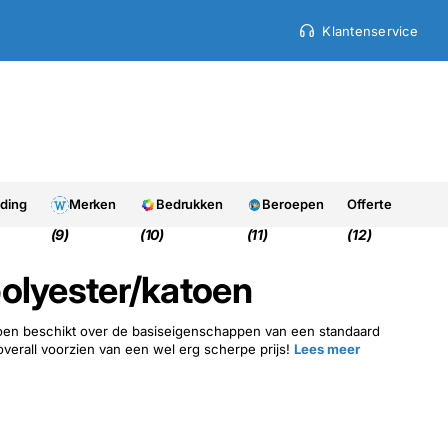
Klantenservice
9.7
9.7
Uit 950+ beoordelinge
eding
Merken
Bedrukken
Beroepen
Offerte
(9)
(10)
(11)
(12)
olyester/katoen
oen beschikt over de basiseigenschappen van een standaard
overall voorzien van een wel erg scherpe prijs!
Lees meer