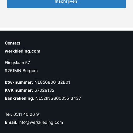
Inschrijven
Contact
werkkleding.com
Elingslaan 57
9251MN Burgum
btw-nummer:
NL856800132B01
KVK nummer:
67029132
Bankrekening:
NL52INGB0005513437
Tel:
0511 40 26 91
Email:
info@werkkleding.com