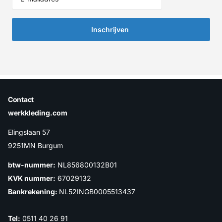
Inschrijven
Contact
werkkleding.com
Elingslaan 57
9251MN Burgum
btw-nummer:
NL856800132B01
KVK nummer:
67029132
Bankrekening:
NL52INGB0005513437
Tel:
0511 40 26 91