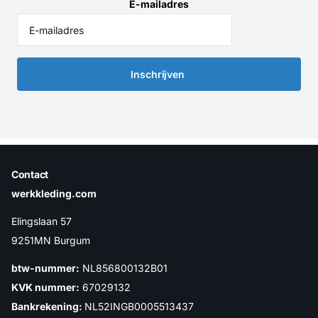
E-mailadres
Inschrijven
Contact
werkkleding.com
Elingslaan 57
9251MN Burgum
btw-nummer:
NL856800132B01
KVK nummer:
67029132
Bankrekening:
NL52INGB0005513437