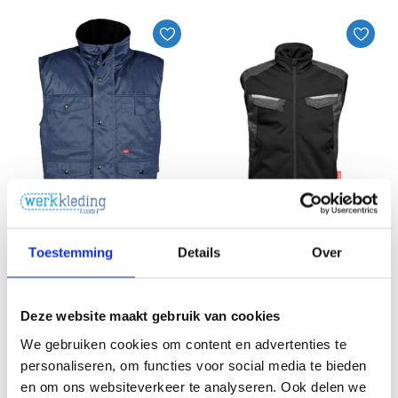
Toestemming
Details
Over
HaVep
HaVep
gevoerde bodywarmer Havep
Werk bodywarmer Havep
Basic
Attitude
€60,77
€82,52
Deze website maakt gebruik van cookies
Excl. BTW
Excl. BTW
We gebruiken cookies om content en advertenties te
€73,53
Incl. BTW
€99,85
Incl. BTW
personaliseren, om functies voor social media te bieden
en om ons websiteverkeer te analyseren. Ook delen we