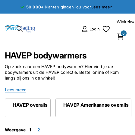
50.000+
50.000+
klanten gingen jou voor
Lees meer
Winkelw
Login
0
HAVEP bodywarmers
Op zoek naar een HAVEP bodywarmer? Hier vind je de
bodywarmers uit de HAVEP collectie. Bestel online of kom
langs bij ons in de winkel!
Lees meer
HAVEP overalls
HAVEP Amerikaanse overalls
Weergave
1
2